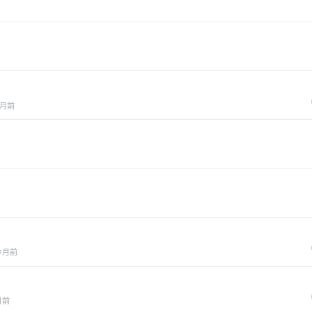
月前
9月前
月前