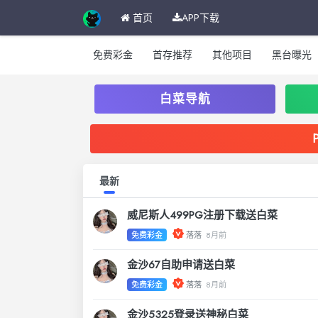
首页
APP下载
免费彩金
首存推荐
其他项目
黑台曝光
白菜导航
最新
威尼斯人499PG注册下载送白菜
免费彩金
落落
8月前
金沙67自助申请送白菜
免费彩金
落落
8月前
金沙5325登录送神秘白菜