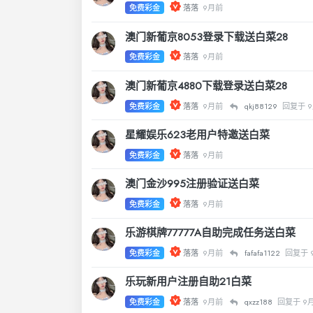
免费彩金
落落
9月前
澳门新葡京8053登录下载送白菜28
免费彩金
落落
9月前
澳门新葡京4880下载登录送白菜28
免费彩金
落落
9月前
qkj88129
回复于
9
星耀娱乐623老用户特邀送白菜
免费彩金
落落
9月前
澳门金沙995注册验证送白菜
免费彩金
落落
9月前
乐游棋牌77777A自助完成任务送白菜
免费彩金
落落
9月前
fafafa1122
回复于
乐玩新用户注册自助21白菜
免费彩金
落落
9月前
qxzz188
回复于
9