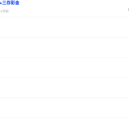
存+三存彩金
9月前