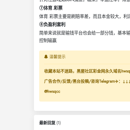
⑦体育.彩票
体育.彩票主要是刷赔率差，而且本金较大，利
⑧负盈利套利
简单来说就是输钱平台也会给一部分钱，基本
控制输赢
温馨提示
收藏本站不迷路，黑屋社区彩金网永久域名hwsq.
广告合作/反馈/黑台投稿/咨询Telegram✈️：↓↓
@hwsqcc
最新回复
(
1
)