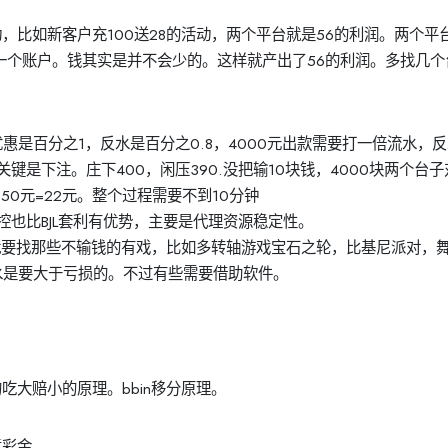
比如新客户充100送28的活动，两个平台就是56的利润。两个平
一个账户。钱其实是并不会少的。这样就产出了56的利润。多找几个
惠是百分之1，反水是百分之0.8，4000元出款需要打一倍流水，
关键是下注。庄下400，闲压390.没把输10块钱，4000块两个台子
50元=22元。整个过程需要不到10分钟
也比BJL套利有优势，主要是代理资源稳定性。
就要找那些不输钱的有戏，比如多转轴游戏宝石之轮，比基尼派对，
水是要大于亏损的。不过有些需要借助软件。
大赔小的原理。bbin移分原理。
意彩金