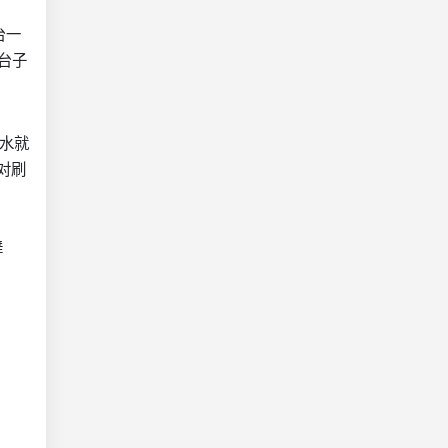
台一
台子
反水就
对刷
舞