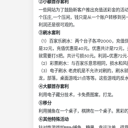
②小额首存套利
一些网站为了鼓励新客户推出充值送彩金的活动，
个压庄,一个压闲，钱只是从一个账户转移到另
利润还是很可观的。
③刷水套利
（1）百家乐刷水：两个台子各冲2000，充值优
是32元，充值优惠是40元。优惠共计是72元，
就需要打5把。共计亏损50元。利润=优惠72元-
（2）彩票刷水：与百家乐意思相同，损水和风控
（3）电子刷水:老虎机是不允许对刷的，刷水
龙，部落，桌面游戏21点等等。这些游戏的反
④大额首存套利
利用电子藏分技术，卡免费图案，打龙。
⑤移分
利用捕鱼在一个桌子，棋牌在一个桌子。黑彩的吃
⑥其他特殊活动
针对性游戏如BBIN捕鱼，糖果，幸运注单，得