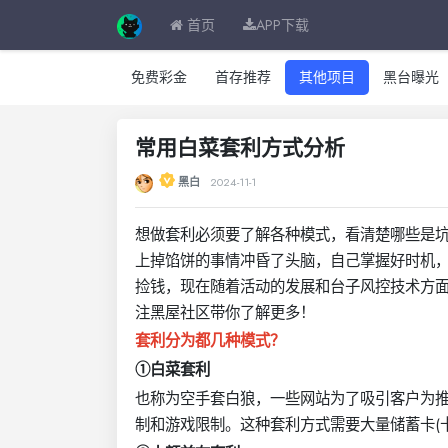
首页
APP下载
免费彩金
首存推荐
其他项目
黑台曝光
常用白菜套利方式分析
黑白
2024-11-1
想做套利必须要了解各种模式，看清楚哪些是坑
上掉馅饼的事情冲昏了头脑，自己掌握好时机
捡钱，现在随着活动的发展和台子风控技术方
注黑屋社区带你了解更多！
套利分为都几种模式？
①白菜套利
也称为空手套白狼，一些网站为了吸引客户为
制和游戏限制。这种套利方式需要大量储蓄卡(