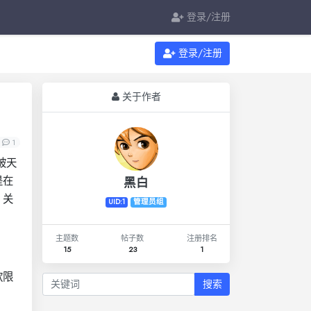
登录/注册
登录/注册
关于作者
1
被天
黑白
是在
。关
UID:1
管理员组
主题数
帖子数
注册排名
15
23
1
款限
搜索