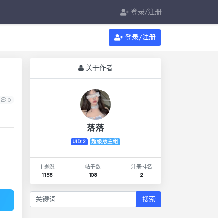
登录/注册
登录/注册
关于作者
0
落落
UID:2
超级版主组
主题数
帖子数
注册排名
1158
108
2
搜索