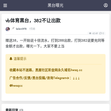
黑台曝光
vb体育黑台，382不让出款
kelen0918
7月前
4249
0
赠送38，一开始说十倍流水，打到288出款，打到382说要充同等
金额才出款，曝光一下，大家不要上当
温馨提示
收藏本站不迷路，黑屋社区彩金网永久域名hwsq.cc
广告合作/反馈/黑台投稿/咨询Telegram✈️：↓↓↓
@hwsqcc
最新回复
(
0
)