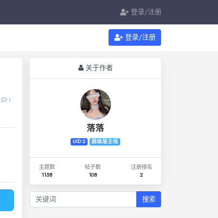
登录/注册
登录/注册
关于作者
1
落落
UID:2
超级版主组
主题数
帖子数
注册排名
1158
108
2
搜索