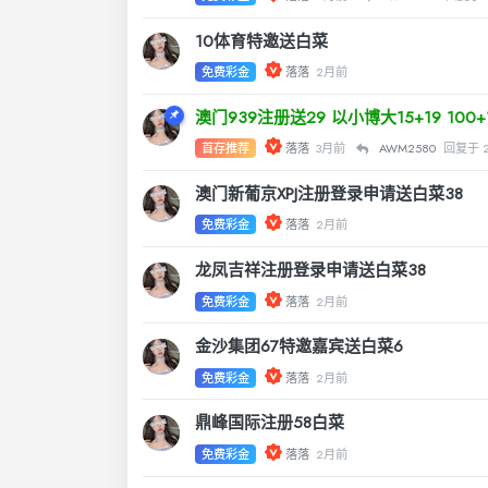
10体育特邀送白菜
免费彩金
落落
2月前
澳门939注册送29 以小博大15+19 100+1
首存推荐
落落
3月前
AWM2580
回复于
澳门新葡京XPJ注册登录申请送白菜38
免费彩金
落落
2月前
龙凤吉祥注册登录申请送白菜38
免费彩金
落落
2月前
金沙集团67特邀嘉宾送白菜6
免费彩金
落落
2月前
鼎峰国际注册58白菜
免费彩金
落落
2月前