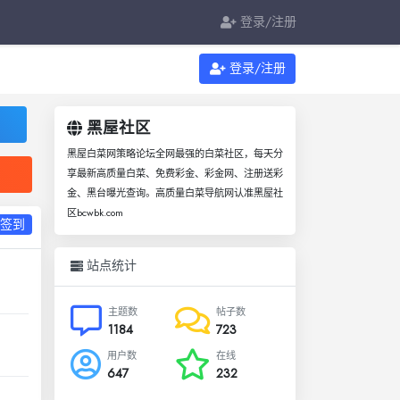
登录/注册
登录/注册
黑屋社区
黑屋白菜网策略论坛全网最强的白菜社区，每天分
享最新高质量白菜、免费彩金、彩金网、注册送彩
金、黑台曝光查询。高质量白菜导航网认准黑屋社
区bcwbk.com
签到
站点统计
主题数
帖子数
1184
723
用户数
在线
647
232