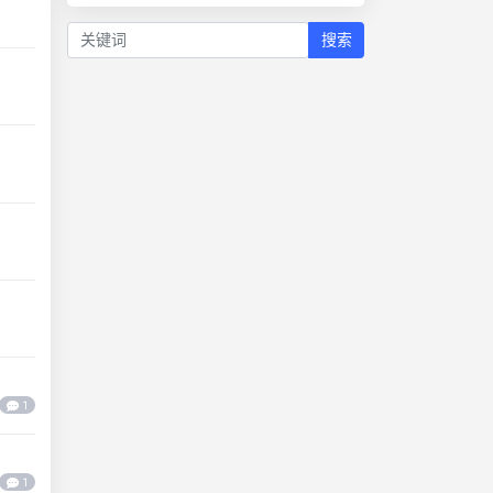
搜索
1
1