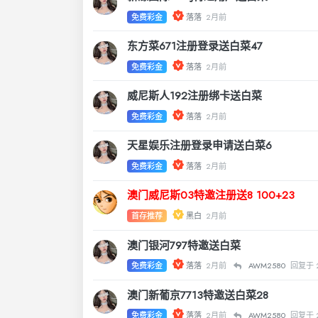
免费彩金
落落
2月前
东方菜671注册登录送白菜47
免费彩金
落落
2月前
威尼斯人192注册绑卡送白菜
免费彩金
落落
2月前
天星娱乐注册登录申请送白菜6
免费彩金
落落
2月前
澳门威尼斯03特邀注册送8 100+23
首存推荐
黑白
2月前
澳门银河797特邀送白菜
免费彩金
落落
2月前
AWM2580
回复于
澳门新葡京7713特邀送白菜28
免费彩金
落落
2月前
AWM2580
回复于